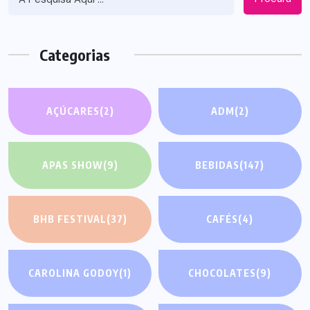
Categorias
AÇÚCARES
(2)
ADM
(2)
APAS SHOW
(9)
BEBIDAS
(147)
BHB FESTIVAL
(37)
CAFÉS
(4)
CAROLINA GODOY
(1)
CHOCOLATES
(9)