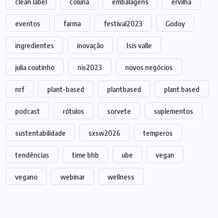
clean label
coluna
embalagens
ervilha
eventos
farma
festival2023
Godoy
ingredientes
inovação
Isis valle
julia coutinho
nis2023
novos negócios
nrf
plant-based
plantbased
plant based
podcast
rótulos
sorvete
suplementos
sustentabilidade
sxsw2026
temperos
tendências
time bhb
ube
vegan
vegano
webinar
wellness