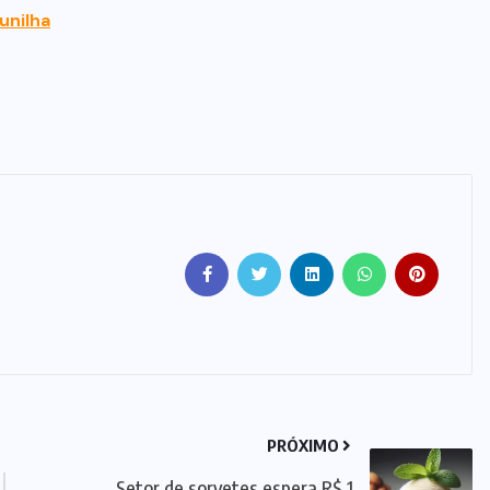
unilha
PRÓXIMO
Setor de sorvetes espera R$ 1