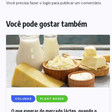
Você precisa fazer o
login
para publicar um comentário.
Você pode gostar também
NEGÓCIOS
TENDÊNCIAS
Mercado de marmitas atrai Seara,
iFood e grandes empresas
07/08/2026
COLUNAS
PLANT BASED
O que esperar do mercado lácteo, quando o