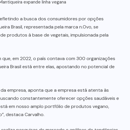
antiqueira expande linha vegana
refletindo a busca dos consumidores por opções
ueira Brasil, representada pela marca n.Ovo, se
 de produtos à base de vegetais, impulsionada pela
am que, em 2022, o país contava com 300 organizações
eira Brasil está entre elas, apostando no potencial de
o da empresa, aponta que a empresa está atenta às
 buscando constantemente oferecer opções saudáveis e
 está em nosso amplo portfólio de produtos vegano,
”, destaca Carvalho.
ealiza pesquisas de mercado e análises de tendências,