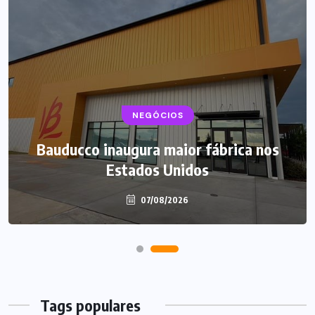
NEGÓCIOS
NEGÓCIOS
TENDÊNCIAS
Mercado de marmitas atrai Seara, iFood
Bauducco inaugura maior fábrica nos
e grandes empresas
Estados Unidos
07/08/2026
07/08/2026
Tags populares