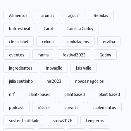
Alimentos
aromas
açúcar
Bebidas
bhbfestival
Carol
Carolina Godoy
clean label
coluna
embalagens
ervilha
eventos
farma
festival2023
Godoy
ingredientes
inovação
Isis valle
julia coutinho
nis2023
novos negócios
nrf
plant-based
plantbased
plant based
podcast
rótulos
sorvete
suplementos
sustentabilidade
sxsw2026
temperos