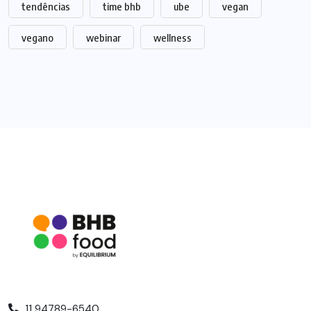
tendências
time bhb
ube
vegan
vegano
webinar
wellness
11 94789-6540