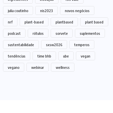
julia coutinho
nis2023
novos negócios
nrf
plant-based
plantbased
plant based
podcast
rótulos
sorvete
suplementos
sustentabilidade
sxsw2026
temperos
tendências
time bhb
ube
vegan
vegano
webinar
wellness