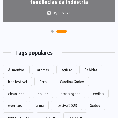
tendências da indústria
US$ 3,8 bilhões
05/08/2026
05/08/2026
Tags populares
Alimentos
aromas
açúcar
Bebidas
bhbfestival
Carol
Carolina Godoy
clean label
coluna
embalagens
ervilha
eventos
farma
festival2023
Godoy
ingredientes
inovação
Isis valle