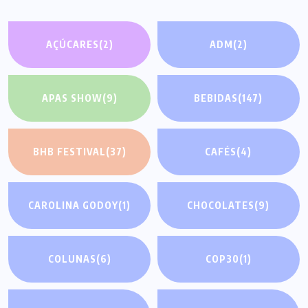
AÇÚCARES
(2)
ADM
(2)
APAS SHOW
(9)
BEBIDAS
(147)
BHB FESTIVAL
(37)
CAFÉS
(4)
CAROLINA GODOY
(1)
CHOCOLATES
(9)
COLUNAS
(6)
COP30
(1)