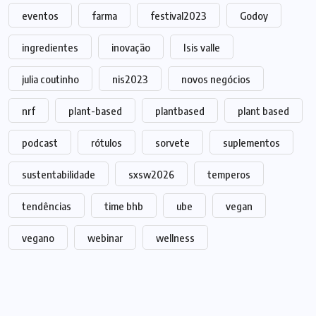
eventos
farma
festival2023
Godoy
ingredientes
inovação
Isis valle
julia coutinho
nis2023
novos negócios
nrf
plant-based
plantbased
plant based
podcast
rótulos
sorvete
suplementos
sustentabilidade
sxsw2026
temperos
tendências
time bhb
ube
vegan
vegano
webinar
wellness