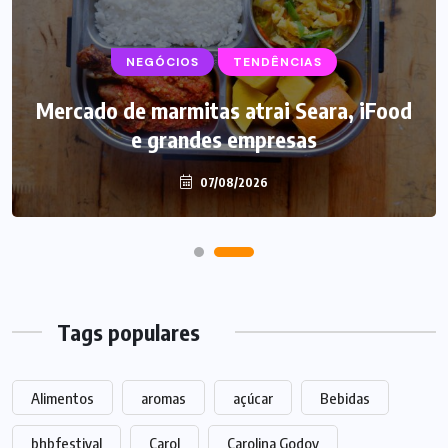
NEGÓCIOS
SUPLEMENTOS
TENDÊNCIAS
Mercado de marmitas atrai Seara, iFood
Caffeine Army lança campanha para o
e grandes empresas
Dia dos Pais
07/08/2026
07/08/2026
Tags populares
Alimentos
aromas
açúcar
Bebidas
bhbfestival
Carol
Carolina Godoy