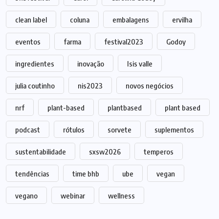
clean label
coluna
embalagens
ervilha
eventos
farma
festival2023
Godoy
ingredientes
inovação
Isis valle
julia coutinho
nis2023
novos negócios
nrf
plant-based
plantbased
plant based
podcast
rótulos
sorvete
suplementos
sustentabilidade
sxsw2026
temperos
tendências
time bhb
ube
vegan
vegano
webinar
wellness