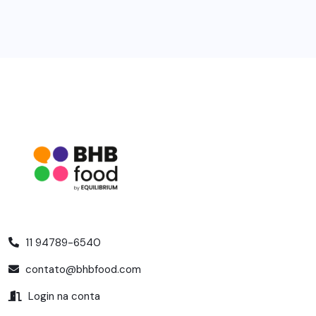
11 94789-6540
contato@bhbfood.com
Login na conta