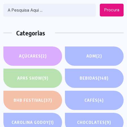
Procura
Categorias
AÇÚCARES
(2)
ADM
(2)
APAS SHOW
(9)
BEBIDAS
(148)
BHB FESTIVAL
(37)
CAFÉS
(4)
CAROLINA GODOY
(1)
CHOCOLATES
(9)