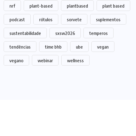
nrf
plant-based
plantbased
plant based
podcast
rótulos
sorvete
suplementos
sustentabilidade
sxsw2026
temperos
tendências
time bhb
ube
vegan
vegano
webinar
wellness