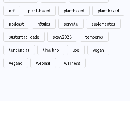
nrf
plant-based
plantbased
plant based
podcast
rótulos
sorvete
suplementos
sustentabilidade
sxsw2026
temperos
tendências
time bhb
ube
vegan
vegano
webinar
wellness