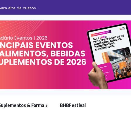
para alta de custos...
Suplementos & Farma
BHBFestival