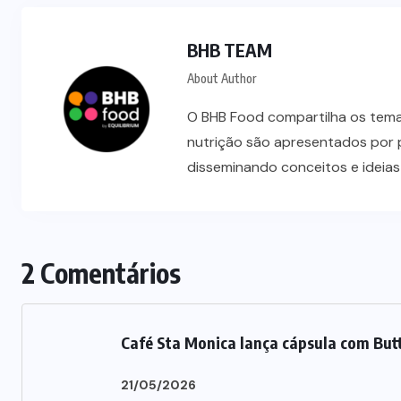
BHB TEAM
About Author
O BHB Food compartilha os temas
nutrição são apresentados por 
disseminando conceitos e ideia
NEGÓCIOS
2 Comentários
Carnes embaladas a vácuo
avançam no varejo brasileiro
Café Sta Monica lança cápsula com But
06/08/2026
21/05/2026