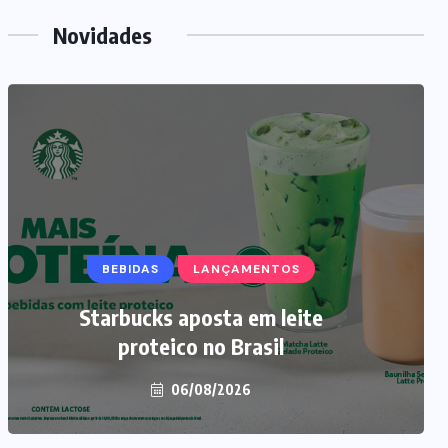
Novidades
BEBIDAS
NEGÓCIOS
LANÇAMENTOS
Starbucks aposta em leite
Carnes embaladas a vácuo
avançam no varejo brasileiro
proteico no Brasil
06/08/2026
06/08/2026