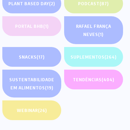
PLANT BASED DAY
(2)
PODCAST
(87)
PORTAL BHB
(1)
RAFAEL FRANÇA
NEVES
(1)
SNACKS
(17)
SUPLEMENTOS
(264)
SUSTENTABILIDADE
TENDÊNCIAS
(404)
EM ALIMENTOS
(19)
WEBINAR
(26)