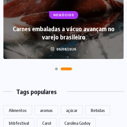
BEBIDAS
NEGÓCIOS
LANÇAMENTOS
Carnes embaladas a vácuo avançam no
Starbucks aposta em leite proteico no
varejo brasileiro
Brasil
06/08/2026
06/08/2026
Tags populares
Alimentos
aromas
açúcar
Bebidas
bhbfestival
Carol
Carolina Godoy