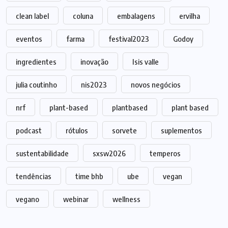
clean label
coluna
embalagens
ervilha
eventos
farma
festival2023
Godoy
ingredientes
inovação
Isis valle
julia coutinho
nis2023
novos negócios
nrf
plant-based
plantbased
plant based
podcast
rótulos
sorvete
suplementos
sustentabilidade
sxsw2026
temperos
tendências
time bhb
ube
vegan
vegano
webinar
wellness