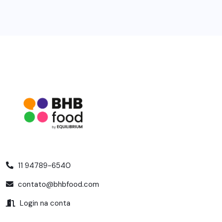
11 94789-6540
contato@bhbfood.com
Login na conta