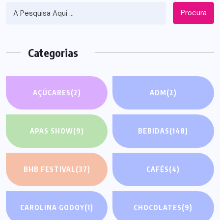
Procura
Categorias
AÇÚCARES
(2)
ADM
(2)
APAS SHOW
(9)
BEBIDAS
(148)
BHB FESTIVAL
(37)
CAFÉS
(4)
CAROLINA GODOY
(1)
CHOCOLATES
(9)