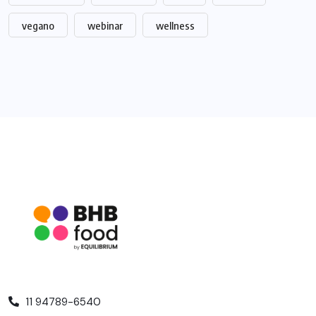
vegano
webinar
wellness
11 94789-6540