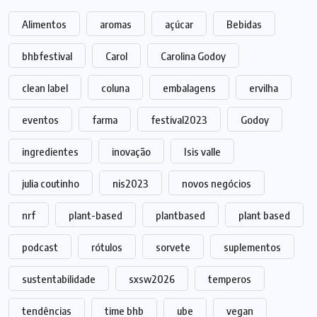
Alimentos
aromas
açúcar
Bebidas
bhbfestival
Carol
Carolina Godoy
clean label
coluna
embalagens
ervilha
eventos
farma
festival2023
Godoy
ingredientes
inovação
Isis valle
julia coutinho
nis2023
novos negócios
nrf
plant-based
plantbased
plant based
podcast
rótulos
sorvete
suplementos
sustentabilidade
sxsw2026
temperos
tendências
time bhb
ube
vegan