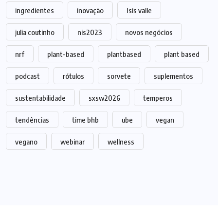
ingredientes
inovação
Isis valle
julia coutinho
nis2023
novos negócios
nrf
plant-based
plantbased
plant based
podcast
rótulos
sorvete
suplementos
sustentabilidade
sxsw2026
temperos
tendências
time bhb
ube
vegan
vegano
webinar
wellness