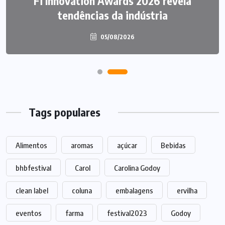
P&G anuncia aquisição da Thorne por
Fi Innovation Awards 2026 revela
tendências da indústria
US$ 3,8 bilhões
05/08/2026
05/08/2026
Tags populares
Alimentos
aromas
açúcar
Bebidas
bhbfestival
Carol
Carolina Godoy
clean label
coluna
embalagens
ervilha
eventos
farma
festival2023
Godoy