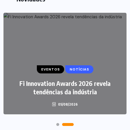
EVENTOS
NEGÓCIOS
NOTÍCIAS
P&G anuncia aquisição da Thorne por
Fi Innovation Awards 2026 revela
tendências da indústria
US$ 3,8 bilhões
05/08/2026
05/08/2026