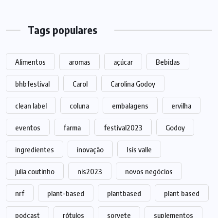
Tags populares
Alimentos
aromas
açúcar
Bebidas
bhbfestival
Carol
Carolina Godoy
clean label
coluna
embalagens
ervilha
eventos
farma
festival2023
Godoy
ingredientes
inovação
Isis valle
julia coutinho
nis2023
novos negócios
nrf
plant-based
plantbased
plant based
podcast
rótulos
sorvete
suplementos