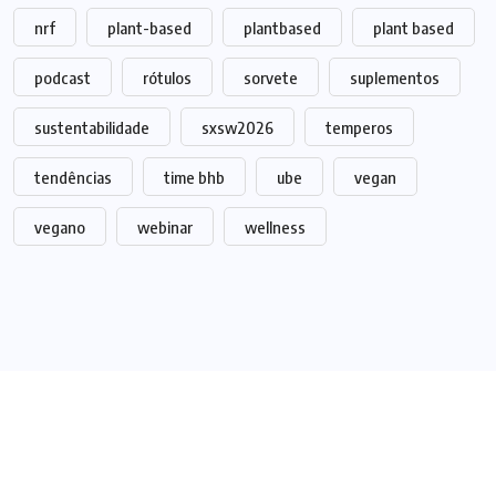
nrf
plant-based
plantbased
plant based
podcast
rótulos
sorvete
suplementos
sustentabilidade
sxsw2026
temperos
tendências
time bhb
ube
vegan
vegano
webinar
wellness