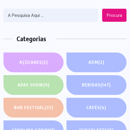
Procura
Categorias
AÇÚCARES
(2)
ADM
(2)
APAS SHOW
(9)
BEBIDAS
(147)
BHB FESTIVAL
(37)
CAFÉS
(4)