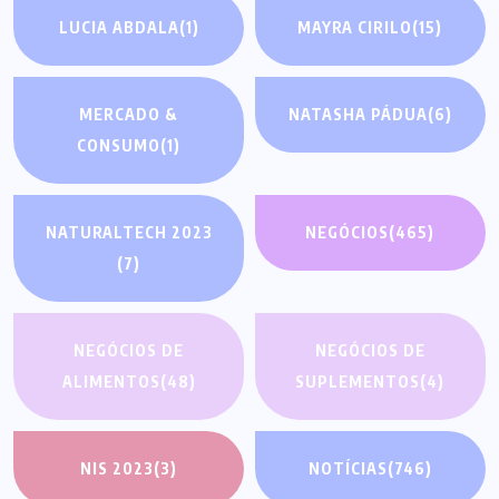
LUCIA ABDALA
(1)
MAYRA CIRILO
(15)
MERCADO &
NATASHA PÁDUA
(6)
CONSUMO
(1)
NATURALTECH 2023
NEGÓCIOS
(465)
(7)
NEGÓCIOS DE
NEGÓCIOS DE
ALIMENTOS
(48)
SUPLEMENTOS
(4)
NIS 2023
(3)
NOTÍCIAS
(746)