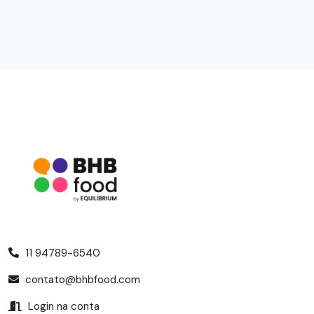
11 94789-6540
contato@bhbfood.com
Login na conta