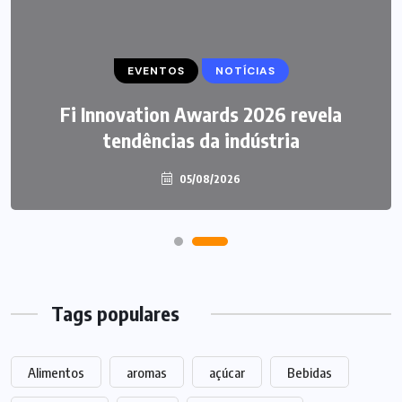
EVENTOS
NEGÓCIOS
NOTÍCIAS
P&G anuncia aquisição da Thorne por
Fi Innovation Awards 2026 revela
tendências da indústria
US$ 3,8 bilhões
05/08/2026
05/08/2026
Tags populares
Alimentos
aromas
açúcar
Bebidas