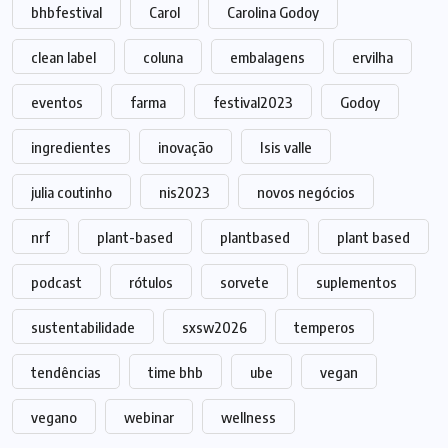
bhbfestival
Carol
Carolina Godoy
clean label
coluna
embalagens
ervilha
eventos
farma
festival2023
Godoy
ingredientes
inovação
Isis valle
julia coutinho
nis2023
novos negócios
nrf
plant-based
plantbased
plant based
podcast
rótulos
sorvete
suplementos
sustentabilidade
sxsw2026
temperos
tendências
time bhb
ube
vegan
vegano
webinar
wellness