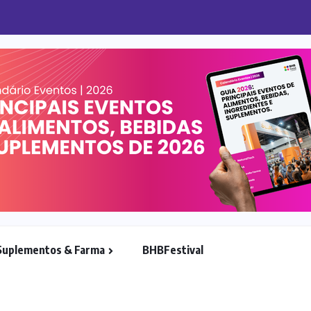
o avançam no varejo brasileiro
Suplementos & Farma
BHBFestival