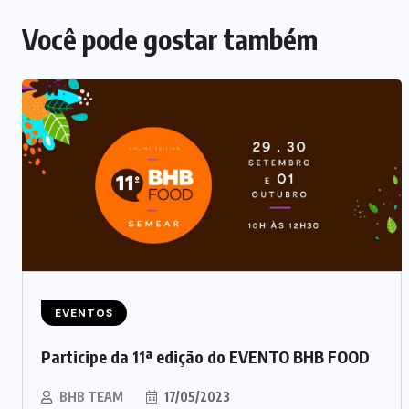
Você pode gostar também
NEGÓCIOS
Carnes embaladas a vácuo
avançam no varejo brasileiro
EVENTOS
Participe da 11ª edição do EVENTO BHB FOOD
06/08/2026
BHB TEAM
17/05/2023