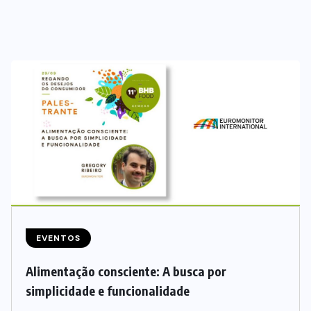
BEBIDAS
LANÇAMENTOS
Starbucks aposta em leite
proteico no Brasil
EVENTOS
Alimentação consciente: A busca por
06/08/2026
simplicidade e funcionalidade