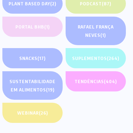
PLANT BASED DAY
(2)
PODCAST
(87)
PORTAL BHB
(1)
RAFAEL FRANÇA
NEVES
(1)
SNACKS
(17)
SUPLEMENTOS
(264)
SUSTENTABILIDADE
TENDÊNCIAS
(404)
EM ALIMENTOS
(19)
WEBINAR
(26)