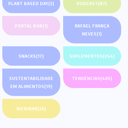
PLANT BASED DAY
(2)
PODCAST
(87)
PORTAL BHB
(1)
RAFAEL FRANÇA
NEVES
(1)
SNACKS
(17)
SUPLEMENTOS
(264)
SUSTENTABILIDADE
TENDÊNCIAS
(405)
EM ALIMENTOS
(19)
WEBINAR
(26)