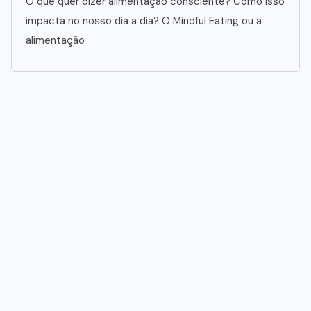
O que quer dizer alimentação consciente? Como isso
impacta no nosso dia a dia? O Mindful Eating ou a
alimentação
NEGÓCIOS
TENDÊNCIAS
Mercado de marmitas atrai Seara,
iFood e grandes empresas
07/08/2026