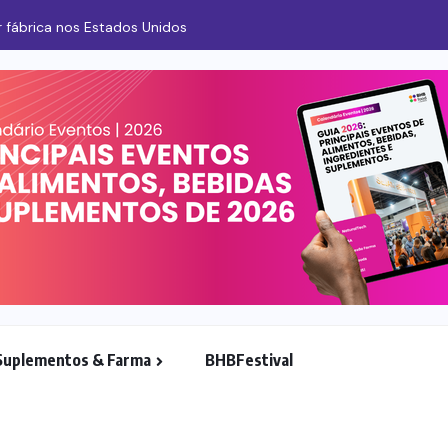
 fábrica nos Estados Unidos
Suplementos & Farma
BHBFestival