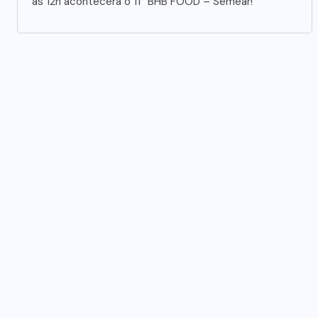
às 12h acontecerá o 11° BHB FOOD – Semear!
NEGÓCIOS
,
Bauducco inaugura maior fábrica
nos Estados Unidos
07/08/2026