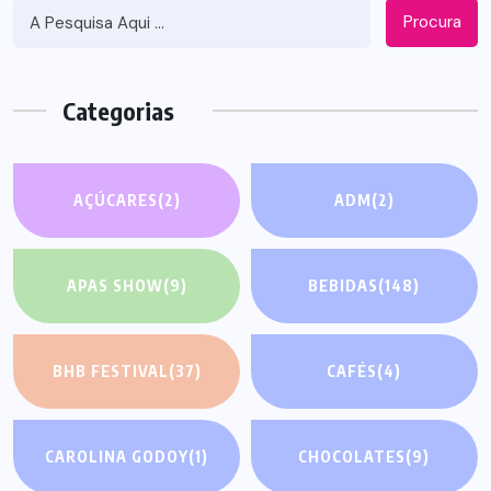
Procura
Categorias
AÇÚCARES
(2)
ADM
(2)
APAS SHOW
(9)
BEBIDAS
(148)
BHB FESTIVAL
(37)
CAFÉS
(4)
CAROLINA GODOY
(1)
CHOCOLATES
(9)