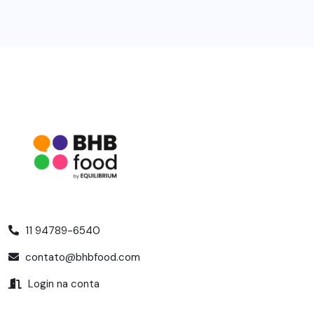
11 94789-6540
contato@bhbfood.com
Login na conta