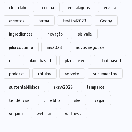
clean label
coluna
embalagens
ervilha
eventos
farma
festival2023
Godoy
ingredientes
inovação
Isis valle
julia coutinho
nis2023
novos negócios
nrf
plant-based
plantbased
plant based
podcast
rótulos
sorvete
suplementos
sustentabilidade
sxsw2026
temperos
tendências
time bhb
ube
vegan
vegano
webinar
wellness