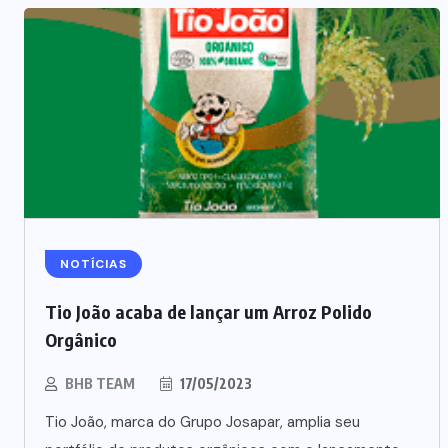
NOTÍCIAS
NEGÓCIOS
Tio João acaba de lançar um Arroz Polido
Carnes embaladas a vácuo
Orgânico
avançam no varejo brasileiro
BHB TEAM
17/05/2023
06/08/2026
Tio João, marca do Grupo Josapar, amplia seu