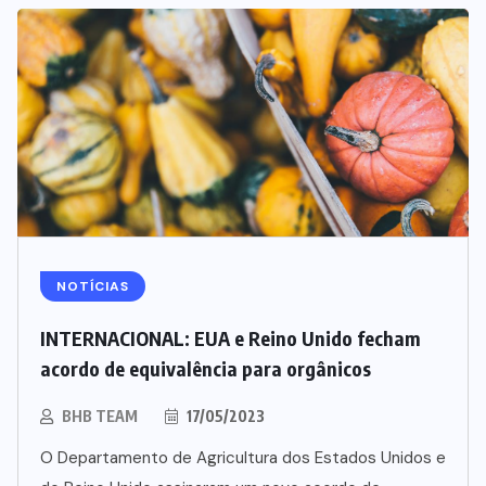
NOTÍCIAS
BEBIDAS
LANÇAMENTOS
INTERNACIONAL: EUA e Reino Unido fecham
Starbucks aposta em leite
acordo de equivalência para orgânicos
proteico no Brasil
BHB TEAM
17/05/2023
06/08/2026
O Departamento de Agricultura dos Estados Unidos e