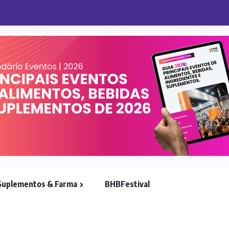
o avançam no varejo brasileiro
Suplementos & Farma
BHBFestival