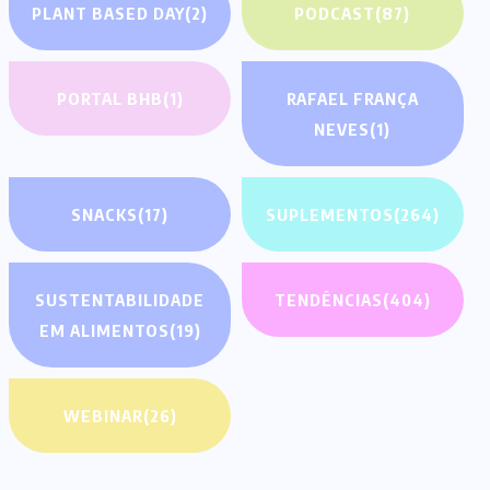
PLANT BASED DAY
(2)
PODCAST
(87)
PORTAL BHB
(1)
RAFAEL FRANÇA
NEVES
(1)
SNACKS
(17)
SUPLEMENTOS
(264)
SUSTENTABILIDADE
TENDÊNCIAS
(404)
EM ALIMENTOS
(19)
WEBINAR
(26)