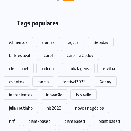
Tags populares
Alimentos
aromas
açúcar
Bebidas
bhbfestival
Carol
Carolina Godoy
clean label
coluna
embalagens
ervilha
eventos
farma
festival2023
Godoy
ingredientes
inovação
Isis valle
julia coutinho
nis2023
novos negócios
nrf
plant-based
plantbased
plant based