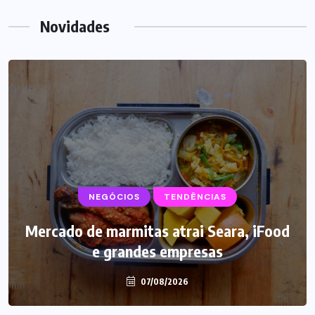
Novidades
NEGÓCIOS
SUPLEMENTOS
TENDÊNCIAS
Mercado de marmitas atrai Seara, iFood
Caffeine Army lança campanha para o
e grandes empresas
Dia dos Pais
07/08/2026
07/08/2026