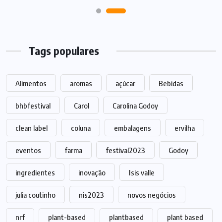
Tags populares
Alimentos
aromas
açúcar
Bebidas
bhbfestival
Carol
Carolina Godoy
clean label
coluna
embalagens
ervilha
eventos
farma
festival2023
Godoy
ingredientes
inovação
Isis valle
julia coutinho
nis2023
novos negócios
nrf
plant-based
plantbased
plant based