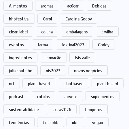
Alimentos
aromas
açúcar
Bebidas
bhbfestival
Carol
Carolina Godoy
clean label
coluna
embalagens
ervilha
eventos
farma
festival2023
Godoy
ingredientes
inovação
Isis valle
julia coutinho
nis2023
novos negócios
nrf
plant-based
plantbased
plant based
podcast
rótulos
sorvete
suplementos
sustentabilidade
sxsw2026
temperos
tendências
time bhb
ube
vegan