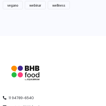
vegano
webinar
wellness
11 94789-6540