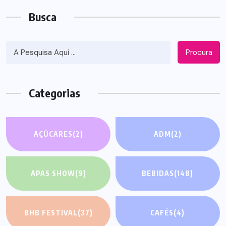
Busca
Procura
Categorias
AÇÚCARES
(2)
ADM
(2)
APAS SHOW
(9)
BEBIDAS
(148)
BHB FESTIVAL
(37)
CAFÉS
(4)