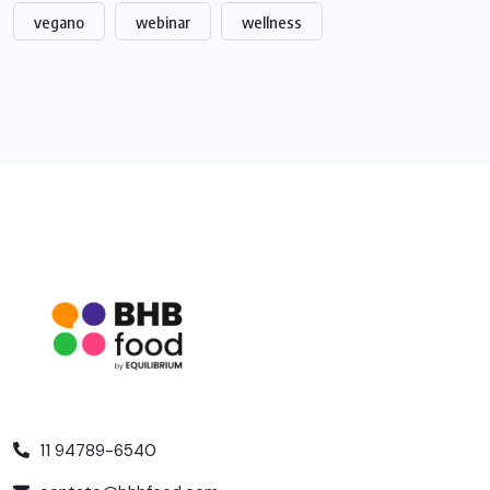
vegano
webinar
wellness
11 94789-6540