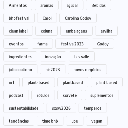
Alimentos
aromas
açúcar
Bebidas
bhbfestival
Carol
Carolina Godoy
clean label
coluna
embalagens
ervilha
eventos
farma
festival2023
Godoy
ingredientes
inovação
Isis valle
julia coutinho
nis2023
novos negócios
nrf
plant-based
plantbased
plant based
podcast
rótulos
sorvete
suplementos
sustentabilidade
sxsw2026
temperos
tendências
time bhb
ube
vegan