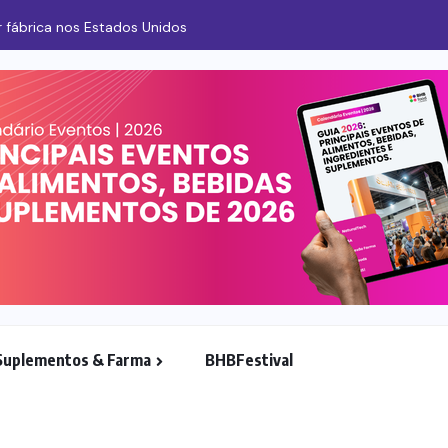
Nestlé avalia compra de participação no grupo Ba
Suplementos & Farma
BHBFestival