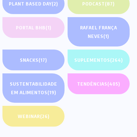
PLANT BASED DAY
(2)
PODCAST
(87)
PORTAL BHB
(1)
RAFAEL FRANÇA
NEVES
(1)
SNACKS
(17)
SUPLEMENTOS
(264)
SUSTENTABILIDADE
TENDÊNCIAS
(405)
EM ALIMENTOS
(19)
WEBINAR
(26)