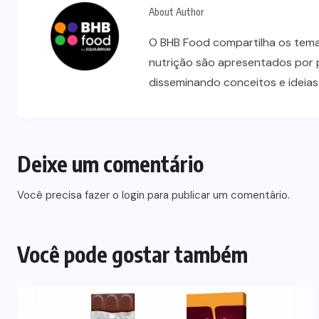
About Author
O BHB Food compartilha os temas
nutrição são apresentados por 
disseminando conceitos e ideia
Deixe um comentário
NEGÓCIOS
Você precisa fazer o
login
para publicar um comentário.
,
Bauducco inaugura maior fábrica
nos Estados Unidos
Você pode gostar também
07/08/2026