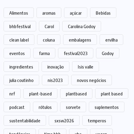
Alimentos
aromas
açúcar
Bebidas
bhbfestival
Carol
Carolina Godoy
clean label
coluna
embalagens
ervilha
eventos
farma
festival2023
Godoy
ingredientes
inovação
Isis valle
julia coutinho
nis2023
novos negócios
nrf
plant-based
plantbased
plant based
podcast
rótulos
sorvete
suplementos
sustentabilidade
sxsw2026
temperos