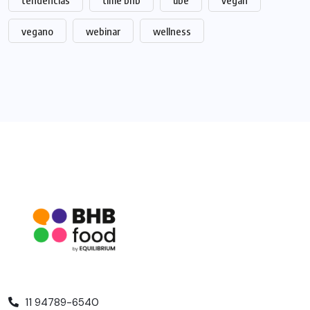
tendências
time bhb
ube
vegan
vegano
webinar
wellness
11 94789-6540