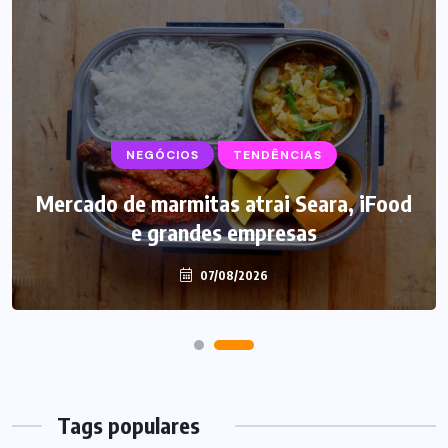
NEGÓCIOS
SUPLEMENTOS
TENDÊNCIAS
Mercado de marmitas atrai Seara, iFood
Caffeine Army lança campanha para o
e grandes empresas
Dia dos Pais
07/08/2026
07/08/2026
Tags populares