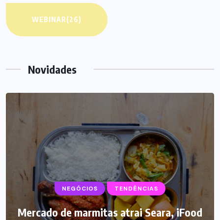
WEBINAR
(26)
Novidades
NEGÓCIOS
SUPLEMENTOS
TENDÊNCIAS
Mercado de marmitas atrai Seara, iFood
Caffeine Army lança campanha para o