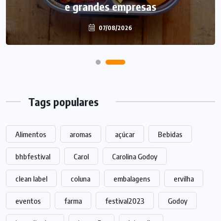
e grandes empresas
Dia dos Pais
07/08/2026
07/08/2026
Tags populares
Alimentos
aromas
açúcar
Bebidas
bhbfestival
Carol
Carolina Godoy
clean label
coluna
embalagens
ervilha
eventos
farma
festival2023
Godoy