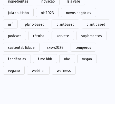
ingredientes
inovação
Isis valle
julia coutinho
nis2023
novos negócios
nrf
plant-based
plantbased
plant based
podcast
rótulos
sorvete
suplementos
sustentabilidade
sxsw2026
temperos
tendências
time bhb
ube
vegan
vegano
webinar
wellness