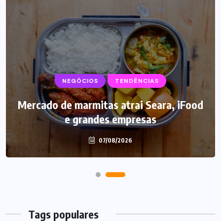
NEGÓCIOS
SUPLEMENTOS
TENDÊNCIAS
Mercado de marmitas atrai Seara, iFood
Caffeine Army lança campanha para o
e grandes empresas
Dia dos Pais
07/08/2026
07/08/2026
Tags populares