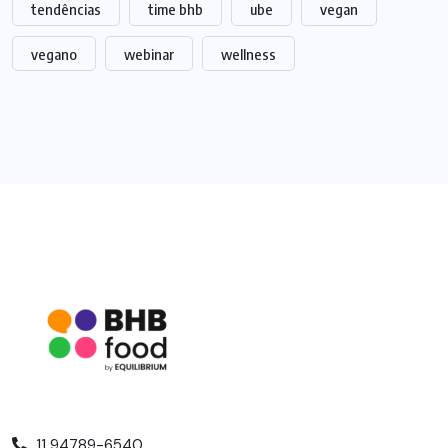
tendências
time bhb
ube
vegan
vegano
webinar
wellness
11 94789-6540