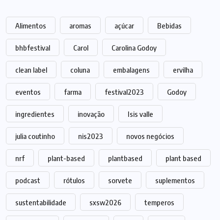
Alimentos
aromas
açúcar
Bebidas
bhbfestival
Carol
Carolina Godoy
clean label
coluna
embalagens
ervilha
eventos
farma
festival2023
Godoy
ingredientes
inovação
Isis valle
julia coutinho
nis2023
novos negócios
nrf
plant-based
plantbased
plant based
podcast
rótulos
sorvete
suplementos
sustentabilidade
sxsw2026
temperos