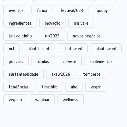
eventos
farma
festival2023
Godoy
ingredientes
inovação
Isis valle
julia coutinho
nis2023
novos negócios
nrf
plant-based
plantbased
plant based
podcast
rótulos
sorvete
suplementos
sustentabilidade
sxsw2026
temperos
tendências
time bhb
ube
vegan
vegano
webinar
wellness