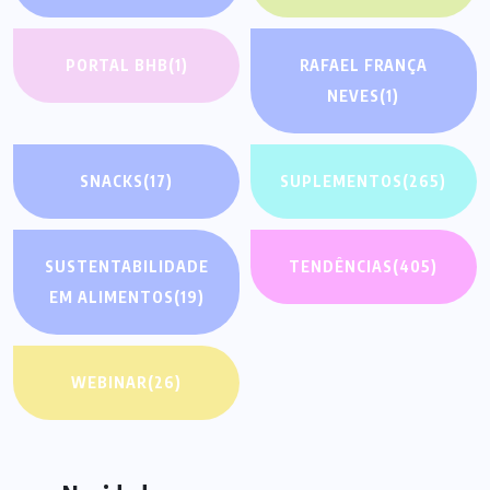
PORTAL BHB
(1)
RAFAEL FRANÇA
NEVES
(1)
SNACKS
(17)
SUPLEMENTOS
(265)
SUSTENTABILIDADE
TENDÊNCIAS
(405)
EM ALIMENTOS
(19)
WEBINAR
(26)