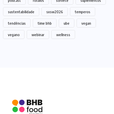
podcast
rótulos
sorvete
suplementos
sustentabilidade
sxsw2026
temperos
tendências
time bhb
ube
vegan
vegano
webinar
wellness