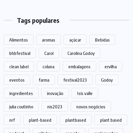
Tags populares
Alimentos
aromas
açúcar
Bebidas
bhbfestival
Carol
Carolina Godoy
clean label
coluna
embalagens
ervilha
eventos
farma
festival2023
Godoy
ingredientes
inovação
Isis valle
julia coutinho
nis2023
novos negócios
nrf
plant-based
plantbased
plant based