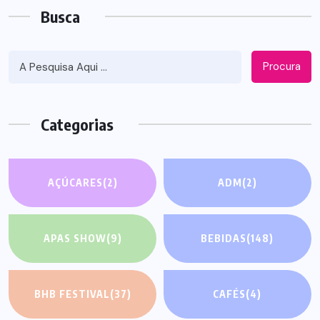
Busca
Procura
Categorias
AÇÚCARES
(2)
ADM
(2)
APAS SHOW
(9)
BEBIDAS
(148)
BHB FESTIVAL
(37)
CAFÉS
(4)