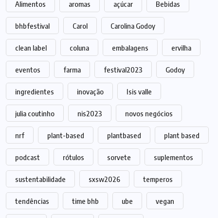
Alimentos
aromas
açúcar
Bebidas
bhbfestival
Carol
Carolina Godoy
clean label
coluna
embalagens
ervilha
eventos
farma
festival2023
Godoy
ingredientes
inovação
Isis valle
julia coutinho
nis2023
novos negócios
nrf
plant-based
plantbased
plant based
podcast
rótulos
sorvete
suplementos
sustentabilidade
sxsw2026
temperos
tendências
time bhb
ube
vegan