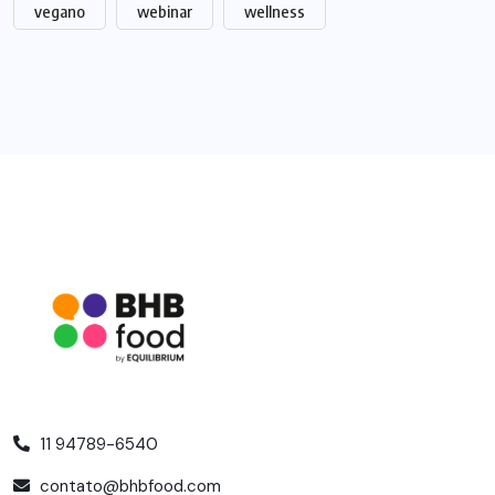
vegano
webinar
wellness
11 94789-6540
contato@bhbfood.com