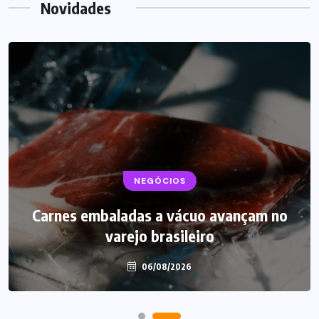
Novidades
BEBIDAS
NEGÓCIOS
LANÇAMENTOS
Carnes embaladas a vácuo avançam no
Starbucks aposta em leite proteico no
varejo brasileiro
Brasil
06/08/2026
06/08/2026