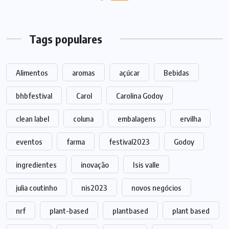
Tags populares
Alimentos
aromas
açúcar
Bebidas
bhbfestival
Carol
Carolina Godoy
clean label
coluna
embalagens
ervilha
eventos
farma
festival2023
Godoy
ingredientes
inovação
Isis valle
julia coutinho
nis2023
novos negócios
nrf
plant-based
plantbased
plant based