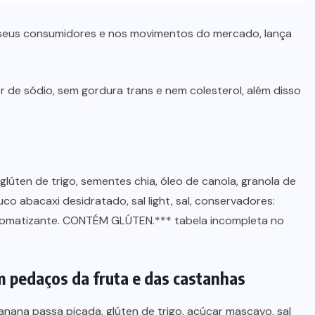
 seus consumidores e nos movimentos do mercado, lança
r de sódio, sem gordura trans e nem colesterol, além disso
glúten de trigo, sementes chia, óleo de canola, granola de
co abacaxi desidratado, sal light, sal, conservadores:
aromatizante. CONTÉM GLÚTEN.*** tabela incompleta no
m pedaços da fruta e das castanhas
banana passa picada, glúten de trigo, açúcar mascavo, sal