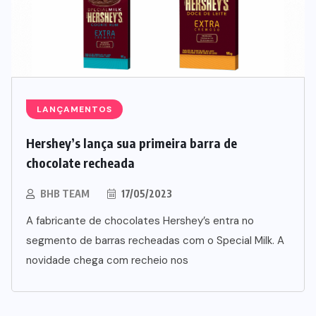
LANÇAMENTOS
Hershey’s lança sua primeira barra de
chocolate recheada
SUPLEMENTOS
BHB TEAM
17/05/2023
A fabricante de chocolates Hershey’s entra no
Caffeine Army lança campanha
segmento de barras recheadas com o Special Milk. A
para o Dia dos Pais
novidade chega com recheio nos
07/08/2026