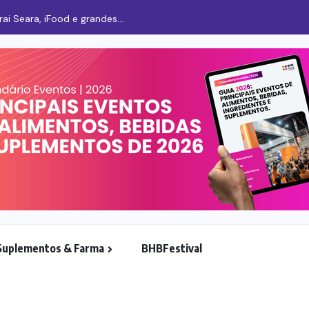
i Seara, iFood e grandes...
Suplementos & Farma
BHBFestival