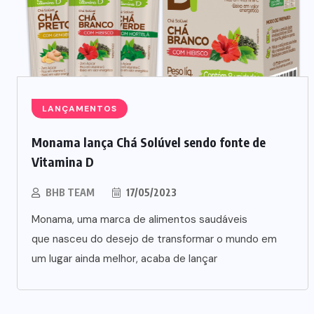
LANÇAMENTOS
Monama lança Chá Solúvel sendo fonte de
Vitamina D
NEGÓCIOS
TENDÊNCIAS
BHB TEAM
17/05/2023
Monama, uma marca de alimentos saudáveis
Mercado de marmitas atrai Seara,
que nasceu do desejo de transformar o mundo em
iFood e grandes empresas
um lugar ainda melhor, acaba de lançar
07/08/2026