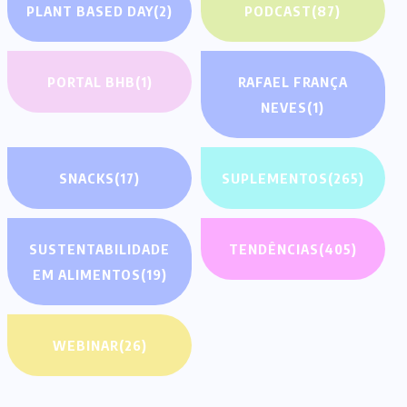
PLANT BASED DAY
(2)
PODCAST
(87)
PORTAL BHB
(1)
RAFAEL FRANÇA
NEVES
(1)
SNACKS
(17)
SUPLEMENTOS
(265)
SUSTENTABILIDADE
TENDÊNCIAS
(405)
EM ALIMENTOS
(19)
WEBINAR
(26)