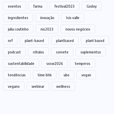
eventos
farma
festival2023
Godoy
ingredientes
inovação
Isis valle
julia coutinho
nis2023
novos negócios
nrf
plant-based
plantbased
plant based
podcast
rótulos
sorvete
suplementos
sustentabilidade
sxsw2026
temperos
tendências
time bhb
ube
vegan
vegano
webinar
wellness