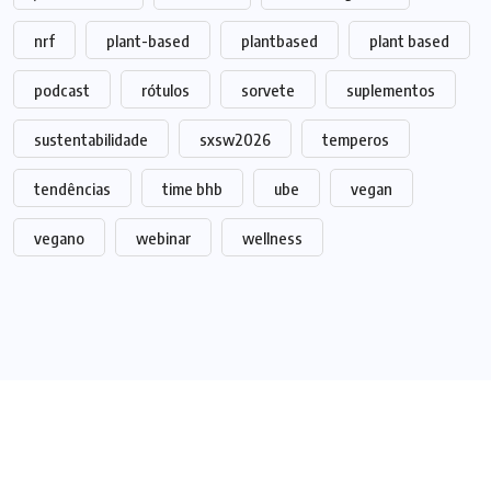
nrf
plant-based
plantbased
plant based
podcast
rótulos
sorvete
suplementos
sustentabilidade
sxsw2026
temperos
tendências
time bhb
ube
vegan
vegano
webinar
wellness