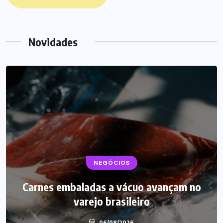
Novidades
BEBIDAS
NEGÓCIOS
LANÇAMENTOS
Carnes embaladas a vácuo avançam no
Starbucks aposta em leite proteico no
varejo brasileiro
Brasil
06/08/2026
06/08/2026