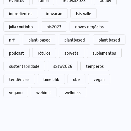
eventos
farma
festival2023
Godoy
ingredientes
inovação
Isis valle
julia coutinho
nis2023
novos negócios
nrf
plant-based
plantbased
plant based
podcast
rótulos
sorvete
suplementos
sustentabilidade
sxsw2026
temperos
tendências
time bhb
ube
vegan
vegano
webinar
wellness