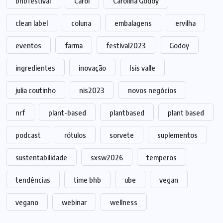
bhbfestival
Carol
Carolina Godoy
clean label
coluna
embalagens
ervilha
eventos
farma
festival2023
Godoy
ingredientes
inovação
Isis valle
julia coutinho
nis2023
novos negócios
nrf
plant-based
plantbased
plant based
podcast
rótulos
sorvete
suplementos
sustentabilidade
sxsw2026
temperos
tendências
time bhb
ube
vegan
vegano
webinar
wellness