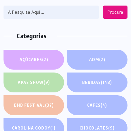
Procura
Categorias
AÇÚCARES
(2)
ADM
(2)
APAS SHOW
(9)
BEBIDAS
(148)
BHB FESTIVAL
(37)
CAFÉS
(4)
CAROLINA GODOY
(1)
CHOCOLATES
(9)