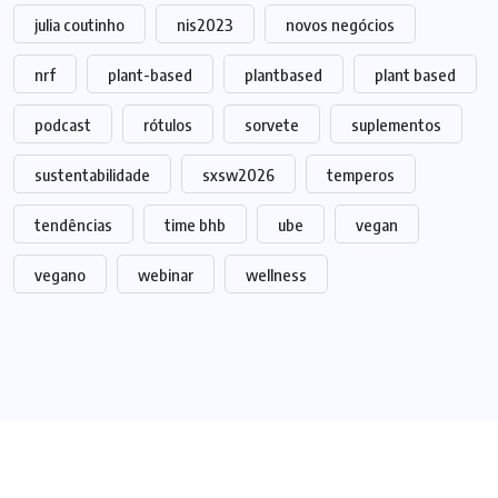
julia coutinho
nis2023
novos negócios
nrf
plant-based
plantbased
plant based
podcast
rótulos
sorvete
suplementos
sustentabilidade
sxsw2026
temperos
tendências
time bhb
ube
vegan
vegano
webinar
wellness