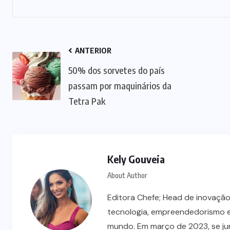
ANTERIOR
50% dos sorvetes do país
passam por maquinários da
Tetra Pak
EVENTOS
NOTÍCIAS
Kely Gouveia
e
Fi Innovation Awards 2026 revela
tendências da indústria
About Author
Editora Chefe; Head de inovação
05/08/2026
tecnologia, empreendedorismo e
mundo. Em março de 2023, se ju