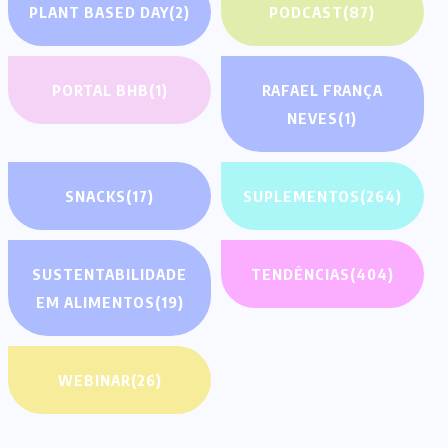
PLANT BASED DAY
(2)
PODCAST
(87)
PORTAL BHB
(1)
RAFAEL FRANÇA
NEVES
(1)
SNACKS
(17)
SUPLEMENTOS
(264)
SUSTENTABILIDADE
TENDÊNCIAS
(404)
EM ALIMENTOS
(19)
WEBINAR
(26)