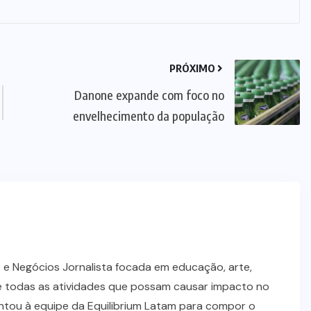
PRÓXIMO
Danone expande com foco no
envelhecimento da população
NEGÓCIOS
P&G anuncia aquisição da Thorne
por US$ 3,8 bilhões
 e Negócios Jornalista focada em educação, arte,
05/08/2026
 todas as atividades que possam causar impacto no
ntou à equipe da Equilibrium Latam para compor o