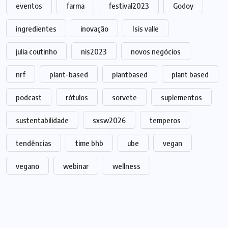
eventos
farma
festival2023
Godoy
ingredientes
inovação
Isis valle
julia coutinho
nis2023
novos negócios
nrf
plant-based
plantbased
plant based
podcast
rótulos
sorvete
suplementos
sustentabilidade
sxsw2026
temperos
tendências
time bhb
ube
vegan
vegano
webinar
wellness