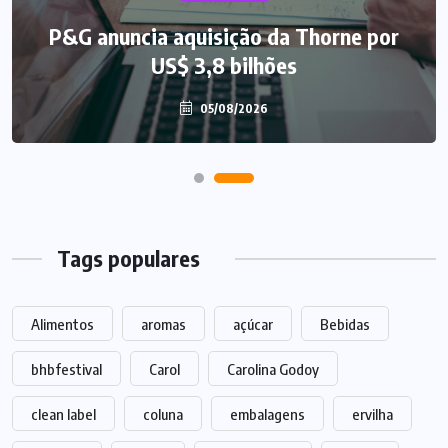
P&G anuncia aquisição da Thorne por
Indústria do trigo alerta para alta de
custos e incertezas
US$ 3,8 bilhões
06/08/2026
05/08/2026
Tags populares
Alimentos
aromas
açúcar
Bebidas
bhbfestival
Carol
Carolina Godoy
clean label
coluna
embalagens
ervilha