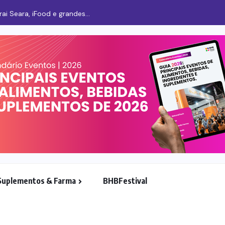
i Seara, iFood e grandes...
Suplementos & Farma
BHBFestival