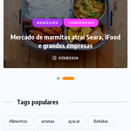
NEGÓCIOS
SUPLEMENTOS
TENDÊNCIAS
Mercado de marmitas atrai Seara, iFood
Caffeine Army lança campanha para o
e grandes empresas
Dia dos Pais
07/08/2026
07/08/2026
Tags populares
Alimentos
aromas
açúcar
Bebidas