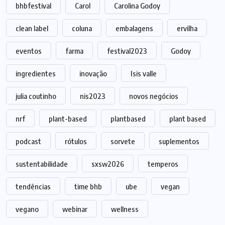
bhbfestival
Carol
Carolina Godoy
clean label
coluna
embalagens
ervilha
eventos
farma
festival2023
Godoy
ingredientes
inovação
Isis valle
julia coutinho
nis2023
novos negócios
nrf
plant-based
plantbased
plant based
podcast
rótulos
sorvete
suplementos
sustentabilidade
sxsw2026
temperos
tendências
time bhb
ube
vegan
vegano
webinar
wellness