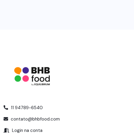
11 94789-6540
contato@bhbfood.com
Login na conta