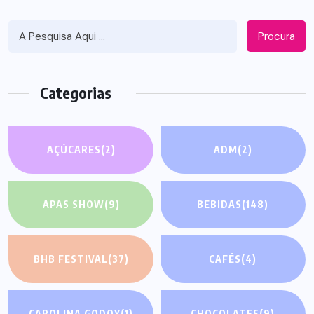
Procura
Categorias
AÇÚCARES
(2)
ADM
(2)
APAS SHOW
(9)
BEBIDAS
(148)
BHB FESTIVAL
(37)
CAFÉS
(4)
CAROLINA GODOY
(1)
CHOCOLATES
(9)