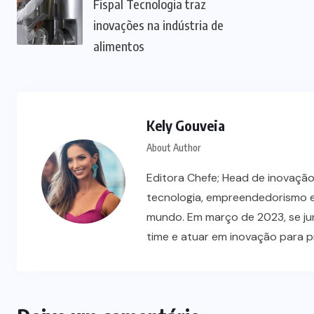
Fispal Tecnologia traz
inovações na indústria de
alimentos
Kely Gouveia
About Author
Editora Chefe; Head de inovação
EVENTOS
NOTÍCIAS
tecnologia, empreendedorismo e
mundo. Em março de 2023, se ju
e
Fi Innovation Awards 2026 revela
time e atuar em inovação para 
tendências da indústria
05/08/2026