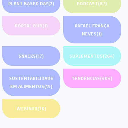
PLANT BASED DAY
(2)
PODCAST
(87)
PORTAL BHB
(1)
RAFAEL FRANÇA
NEVES
(1)
SNACKS
(17)
SUPLEMENTOS
(264)
SUSTENTABILIDADE
TENDÊNCIAS
(404)
EM ALIMENTOS
(19)
WEBINAR
(26)