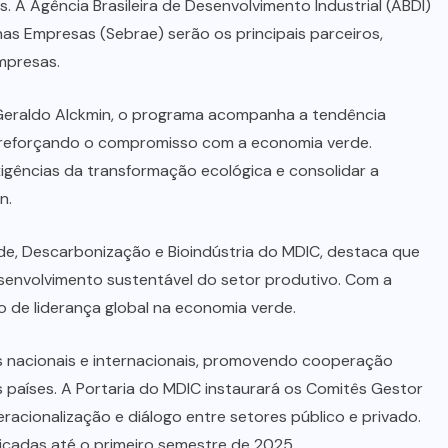
 A Agência Brasileira de Desenvolvimento Industrial (ABDI)
nas Empresas (Sebrae) serão os principais parceiros,
mpresas.
 Geraldo Alckmin, o programa acompanha a tendência
, reforçando o compromisso com a economia verde.
gências da transformação ecológica e consolidar a
n.
de, Descarbonização e Bioindústria do MDIC, destaca que
senvolvimento sustentável do setor produtivo. Com a
o de liderança global na economia verde.
s nacionais e internacionais, promovendo cooperação
países. A Portaria do MDIC instaurará os Comitês Gestor
racionalização e diálogo entre setores público e privado.
icadas até o primeiro semestre de 2025.