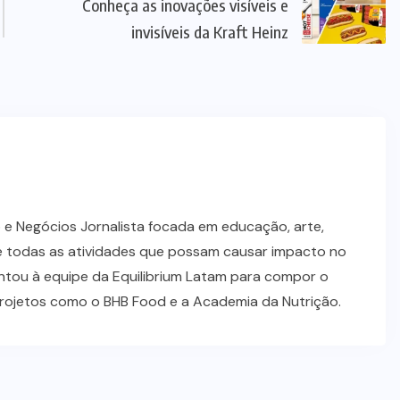
Conheça as inovações visíveis e
invisíveis da Kraft Heinz
 e Negócios Jornalista focada em educação, arte,
NEGÓCIOS
 todas as atividades que possam causar impacto no
ntou à equipe da Equilibrium Latam para compor o
P&G anuncia aquisição da Thorne
projetos como o BHB Food e a Academia da Nutrição.
por US$ 3,8 bilhões
05/08/2026