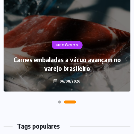
BEBIDAS
NEGÓCIOS
LANÇAMENTOS
Carnes embaladas a vácuo avançam no
Starbucks aposta em leite proteico no
varejo brasileiro
Brasil
06/08/2026
06/08/2026
Tags populares