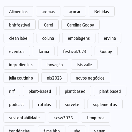
Alimentos
aromas
açúcar
Bebidas
bhbfestival
Carol
Carolina Godoy
clean label
coluna
embalagens
ervilha
eventos
farma
festival2023
Godoy
ingredientes
inovação
Isis valle
julia coutinho
nis2023
novos negócios
nrf
plant-based
plantbased
plant based
podcast
rótulos
sorvete
suplementos
sustentabilidade
sxsw2026
temperos
tendências
time bhb
ube
vegan