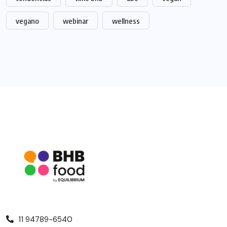
vegano
webinar
wellness
11 94789-6540