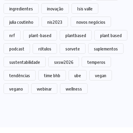
ingredientes
inovação
Isis valle
julia coutinho
nis2023
novos negócios
nrf
plant-based
plantbased
plant based
podcast
rótulos
sorvete
suplementos
sustentabilidade
sxsw2026
temperos
tendências
time bhb
ube
vegan
vegano
webinar
wellness