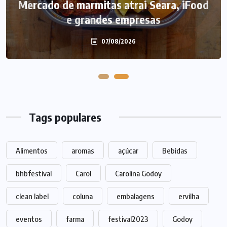
Caffeine Army lança campanha para o
Dia dos Pais
07/08/2026
Tags populares
Alimentos
aromas
açúcar
Bebidas
bhbfestival
Carol
Carolina Godoy
clean label
coluna
embalagens
ervilha
eventos
farma
festival2023
Godoy