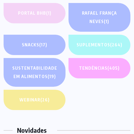
PORTAL BHB
(1)
RAFAEL FRANÇA
NEVES
(1)
SNACKS
(17)
SUPLEMENTOS
(264)
SUSTENTABILIDADE
TENDÊNCIAS
(405)
EM ALIMENTOS
(19)
WEBINAR
(26)
Novidades