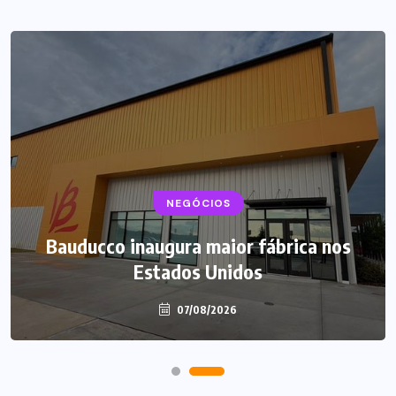
NEGÓCIOS
NEGÓCIOS
TENDÊNCIAS
Mercado de marmitas atrai Seara, iFood
Bauducco inaugura maior fábrica nos
e grandes empresas
Estados Unidos
07/08/2026
07/08/2026