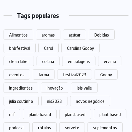
Tags populares
Alimentos
aromas
açúcar
Bebidas
bhbfestival
Carol
Carolina Godoy
clean label
coluna
embalagens
ervilha
eventos
farma
festival2023
Godoy
ingredientes
inovação
Isis valle
julia coutinho
nis2023
novos negócios
nrf
plant-based
plantbased
plant based
podcast
rótulos
sorvete
suplementos