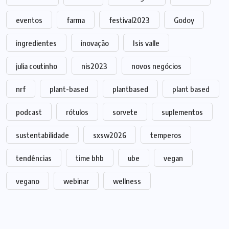
eventos
farma
festival2023
Godoy
ingredientes
inovação
Isis valle
julia coutinho
nis2023
novos negócios
nrf
plant-based
plantbased
plant based
podcast
rótulos
sorvete
suplementos
sustentabilidade
sxsw2026
temperos
tendências
time bhb
ube
vegan
vegano
webinar
wellness