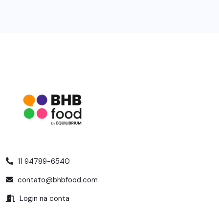
11 94789-6540
contato@bhbfood.com
Login na conta