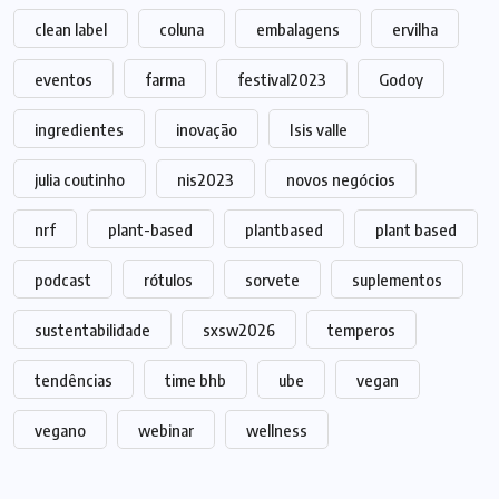
clean label
coluna
embalagens
ervilha
eventos
farma
festival2023
Godoy
ingredientes
inovação
Isis valle
julia coutinho
nis2023
novos negócios
nrf
plant-based
plantbased
plant based
podcast
rótulos
sorvete
suplementos
sustentabilidade
sxsw2026
temperos
tendências
time bhb
ube
vegan
vegano
webinar
wellness