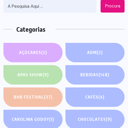
Procura
Categorias
AÇÚCARES
(2)
ADM
(2)
APAS SHOW
(9)
BEBIDAS
(148)
BHB FESTIVAL
(37)
CAFÉS
(4)
CAROLINA GODOY
(1)
CHOCOLATES
(9)