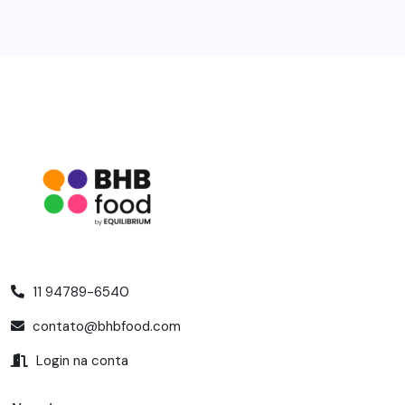
11 94789-6540
contato@bhbfood.com
Login na conta