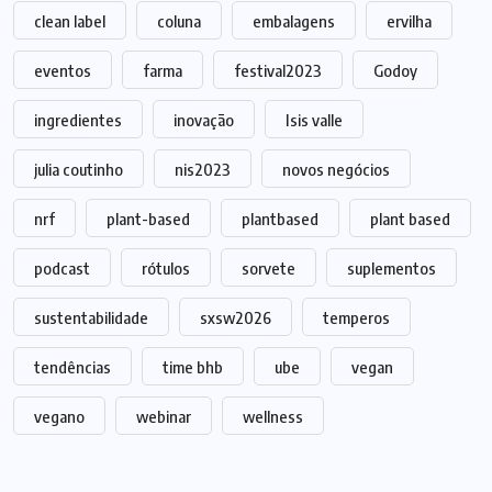
clean label
coluna
embalagens
ervilha
eventos
farma
festival2023
Godoy
ingredientes
inovação
Isis valle
julia coutinho
nis2023
novos negócios
nrf
plant-based
plantbased
plant based
podcast
rótulos
sorvete
suplementos
sustentabilidade
sxsw2026
temperos
tendências
time bhb
ube
vegan
vegano
webinar
wellness