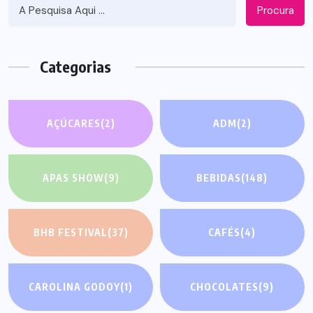
Procura
Categorias
AÇÚCARES
(2)
ADM
(2)
APAS SHOW
(9)
BEBIDAS
(148)
BHB FESTIVAL
(37)
CAFÉS
(4)
CAROLINA GODOY
(1)
CHOCOLATES
(9)