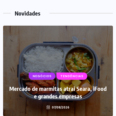
Novidades
NEGÓCIOS
SUPLEMENTOS
TENDÊNCIAS
Mercado de marmitas atrai Seara, iFood
Caffeine Army lança campanha para o
e grandes empresas
Dia dos Pais
07/08/2026
07/08/2026