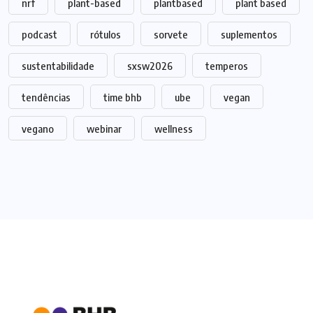
nrf
plant-based
plantbased
plant based
podcast
rótulos
sorvete
suplementos
sustentabilidade
sxsw2026
temperos
tendências
time bhb
ube
vegan
vegano
webinar
wellness