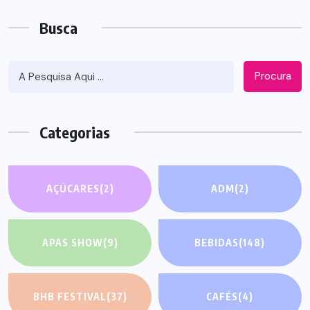
Busca
Procura
Categorias
AÇÚCARES
(2)
ADM
(2)
APAS SHOW
(9)
BEBIDAS
(148)
BHB FESTIVAL
(37)
CAFÉS
(4)