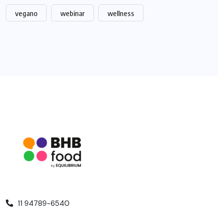
vegano
webinar
wellness
11 94789-6540