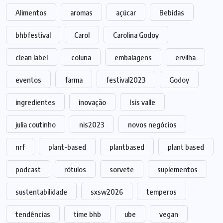
Alimentos
aromas
açúcar
Bebidas
bhbfestival
Carol
Carolina Godoy
clean label
coluna
embalagens
ervilha
eventos
farma
festival2023
Godoy
ingredientes
inovação
Isis valle
julia coutinho
nis2023
novos negócios
nrf
plant-based
plantbased
plant based
podcast
rótulos
sorvete
suplementos
sustentabilidade
sxsw2026
temperos
tendências
time bhb
ube
vegan